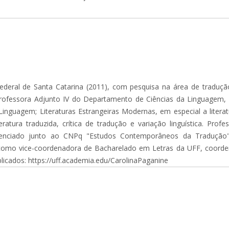
eral de Santa Catarina (2011), com pesquisa na área de tradução
 Professora Adjunto IV do Departamento de Ciências da Linguagem,
Linguagem; Literaturas Estrangeiras Modernas, em especial a literat
eratura traduzida, crítica de tradução e variação linguística. P
denciado junto ao CNPq "Estudos Contemporâneos da Tradução
atuei como vice-coordenadora de Bacharelado em Letras da UFF, coor
licados: https://uff.academia.edu/CarolinaPaganine