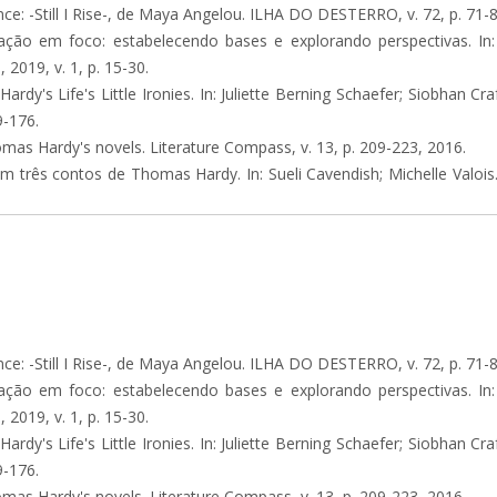
 -Still I Rise-, de Maya Angelou. ILHA DO DESTERRO, v. 72, p. 71-8
ção em foco: estabelecendo bases e explorando perspectivas. In:
2019, v. 1, p. 15-30.
y's Life's Little Ironies. In: Juliette Berning Schaefer; Siobhan C
9-176.
as Hardy's novels. Literature Compass, v. 13, p. 209-223, 2016.
 três contos de Thomas Hardy. In: Sueli Cavendish; Michelle Valois. (O
 -Still I Rise-, de Maya Angelou. ILHA DO DESTERRO, v. 72, p. 71-8
ção em foco: estabelecendo bases e explorando perspectivas. In:
2019, v. 1, p. 15-30.
y's Life's Little Ironies. In: Juliette Berning Schaefer; Siobhan C
9-176.
as Hardy's novels. Literature Compass, v. 13, p. 209-223, 2016.