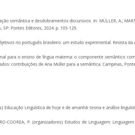
ção semântica e desdobramentos discursivos. In: MÜLLER, A.; MARTINS
, SP: Pontes Editores, 2024. p. 105-129.
vos no português brasileiro: um estudo experimental. Revista da Abra
 para o ensino de língua materna: o componente semântico como e
cados: contribuições de Ana Müller para a semântica. Campinas, Ponte
ucação Linguística de hoje e de amanhã: teoria e análise linguístic
COOREA, P. (organizadores) Estudos de Linguagem: Linguagem e De