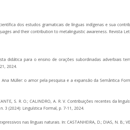
fica dos estudos gramaticais de línguas indígenas e sua contribuiç
ages and their contribution to metalinguistic awareness. Revista Letr
didática para o ensino de orações subordinadas adverbiais tempo
-21, 2024.
na Müller: o amor pela pesquisa e a expansão da Semântica Formal no
TE, S. R. O.; CALINDRO, A. R. V. Contribuições recentes da linguíst
n. 3 (2024): Linguística Formal, p. 7-11, 2024.
xpressivos nas línguas naturais. In: CASTANHEIRA, D.; DIAS, N. B.; VE