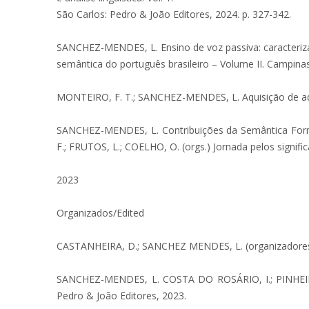
São Carlos: Pedro & João Editores, 2024. p. 327-342.
SANCHEZ-MENDES, L. Ensino de voz passiva: caracteriza
semântica do português brasileiro – Volume II. Campinas
MONTEIRO, F. T.; SANCHEZ-MENDES, L. Aquisição de adjeti
SANCHEZ-MENDES, L. Contribuições da Semântica Formal
F.; FRUTOS, L.; COELHO, O. (orgs.) Jornada pelos signifi
2023
Organizados/Edited
CASTANHEIRA, D.; SANCHEZ MENDES, L. (organizadores) Ed
SANCHEZ-MENDES, L. COSTA DO ROSÁRIO, I.; PINHEIRO-
Pedro & João Editores, 2023.