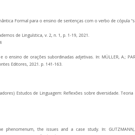
ica Formal para o ensino de sentenças com o verbo de cópula “ser” 
nos de Linguística, v. 2, n. 1, p. 1-19, 2021.
4
 o ensino de orações subordinadas adjetivas. In: MÜLLER, A.; PA
ntes Editores, 2021. p. 141-163.
es) Estudos de Linguagem: Reflexões sobre diversidade. Teoria e A
: the phenomenum, the issues and a case study. In: GUTZMAN