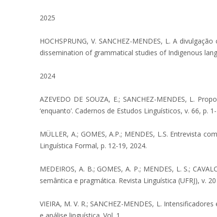
2025
HOCHSPRUNG, V. SANCHEZ-MENDES, L. A divulgação cientí
dissemination of grammatical studies of Indigenous langu
2024
AZEVEDO DE SOUZA, E.; SANCHEZ-MENDES, L. Proposta 
‘enquanto’. Cadernos de Estudos Linguísticos, v. 66, p. 1
MÜLLER, A.; GOMES, A.P.; MENDES, L.S. Entrevista com A
Linguística Formal, p. 12-19, 2024.
MEDEIROS, A. B.; GOMES, A. P.; MENDES, L. S.; CAVALCAN
semântica e pragmática. Revista Linguística (UFRJ), v. 20 
VIEIRA, M. V. R.; SANCHEZ-MENDES, L. Intensificadores e
e análise linguística. Vol. 1.