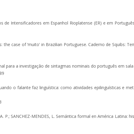
de Intensificadores em Espanhol Rioplatense (ER) e em Português
the case of ‘muito’ in Brazilian Portuguese. Caderno de Squibs: Te
para a investigação de sintagmas nominais do português em sala de
789
o o falante faz linguística: como atividades epilinguísticas e metal
3
 P.; SANCHEZ-MENDES, L. Semántica formal en América Latina: histo