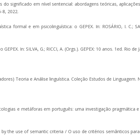
ignificado em nível sentencial: abordagens teóricas, aplicações 
6-8, 2022.
ca formal e em psicolinguística: o GEPEX. In: ROSÁRIO, I. C.; SA
EX. In: SILVA, G.; RICCI, A. (Orgs.). GEPEX: 10 anos. 1ed. Rio de Ja
s) Teoria e Análise linguística. Coleção Estudos de Linguagem. Nit
logias e metáforas em português: uma investigação pragmática e a
by the use of semantic criteria / O uso de critérios semânticos para 