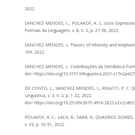
2022
SANCHEZ-MENDES, L.; POLAKOF, A. C. Usos Expressivos 
Formais da Linguagem, v. 8, n. 2, p. 27-36, 2022.
SANCHEZ-MENDES, L. Flavors of intensity and emphasis: 
109, 2022.
SANCHEZ-MENDES, L. Contribuições da Semântica Formal 
doi> https://doi.org/10.31513/linguistica.2021.v17n2a42
DE CONTO, L.; SANCHEZ-MENDES, L.; RIGATTI, P. C. Quand
Linguística, v. 3, n. 2, p. 1-22, 2022.
doi> https://doi.org/10.25189/2675-4916.2022.v3.n2.id65
POLAKOF, A. C.; LACA, B.; SAAB, A.; QUADROS GOMES, A.
v. 33, p. 10-31, 2022.