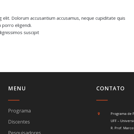
g elit. Dolorum accusantium accusamus, neque cupiditate quis
 porro eligendi.
ignissimos suscipit
MENU
CONTATO
Programa
Programa de 
Discentes
UFF – Universi
R. Prof. Marco
Pesquisadores