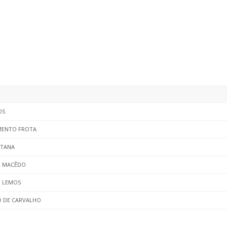
OS
MENTO FROTA
NTANA
E MACÊDO
 LEMOS
O DE CARVALHO