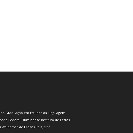
Pós-Graduação em Estudos da Linguagem
dade Federal Fluminense Instituto de Letras
s Waldemar de Freitas Reis, s/nº