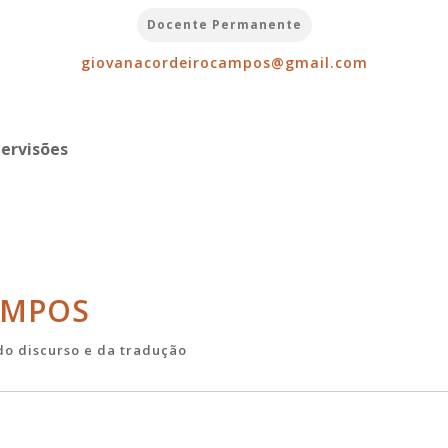
Docente Permanente
giovanacordeirocampos@gmail.com
pervisões
AMPOS
 do discurso e da tradução