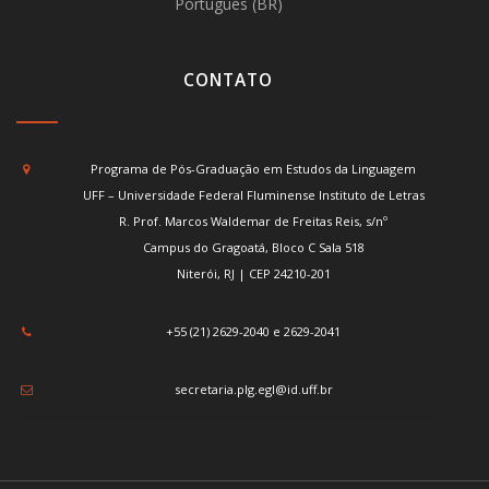
Português (BR)
CONTATO
Programa de Pós-Graduação em Estudos da Linguagem
UFF – Universidade Federal Fluminense Instituto de Letras
R. Prof. Marcos Waldemar de Freitas Reis, s/nº
Campus do Gragoatá, Bloco C Sala 518
Niterói, RJ | CEP 24210-201
+55 (21) 2629-2040 e 2629-2041
secretaria.plg.egl@id.uff.br