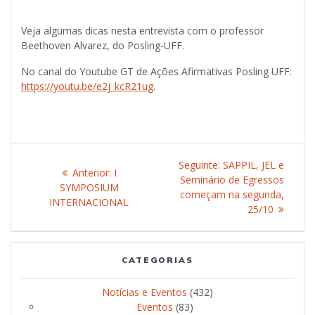
Veja algumas dicas nesta entrevista com o professor
Beethoven Alvarez, do Posling-UFF.
No canal do Youtube GT de Ações Afirmativas Posling UFF:
https://youtu.be/e2j_kcR21ug
.
Navegação
Seguinte:
Post
SAPPIL, JEL e
Anterior:
Post
I
de
Seminário de Egressos
seguinte:
SYMPOSIUM
anterior:
começam na segunda,
INTERNACIONAL
Post
25/10
CATEGORIAS
Notícias e Eventos
(432)
Eventos
(83)