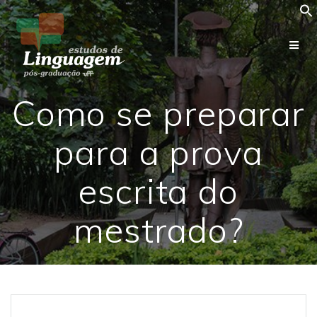
Skip
to
content
Como se preparar
para a prova
escrita do
mestrado?