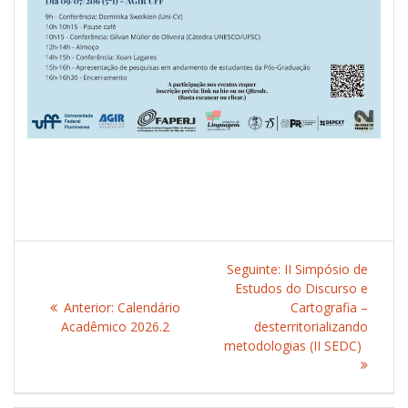
Navegação
Seguinte:
Post
II Simpósio de
de
Estudos do Discurso e
seguinte:
Anterior:
Post
Calendário
Cartografia –
Post
Acadêmico 2026.2
anterior:
desterritorializando
metodologias (II SEDC)