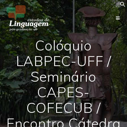
Skip
to
content
Colóquio
LABPEC-UFF /
Seminário
CAPES-
COFECUB /
Encontro Cátedra