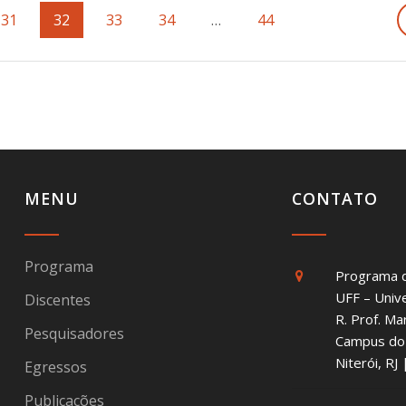
Página
31
Página
32
Página
33
Página
34
…
Página
44
MENU
CONTATO
Programa
Programa 
UFF – Univ
Discentes
R. Prof. Ma
Pesquisadores
Campus do 
Niterói, R
Egressos
Publicações