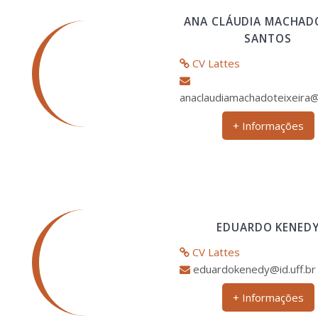
ANA CLÁUDIA MACHAD
SANTOS
CV Lattes
anaclaudiamachadoteixeira@i
+ Informações
EDUARDO KENED
CV Lattes
eduardokenedy@id.uff.br
+ Informações