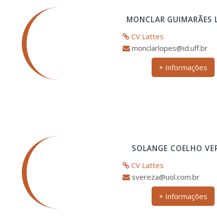
MONCLAR GUIMARÃES 
CV Lattes
monclarlopes@id.uff.br
+ Informações
SOLANGE COELHO VE
CV Lattes
svereza@uol.com.br
+ Informações