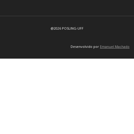
@2026 POSLING-UFF
Desenvolvido por
Emanuel Machado