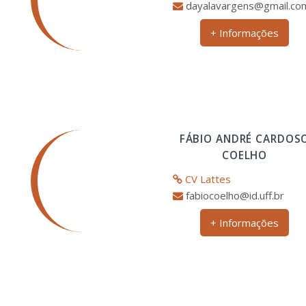
dayalavargens@gmail.co
+ Informações
FÁBIO ANDRÉ CARDOS
COELHO
CV Lattes
fabiocoelho@id.uff.br
+ Informações