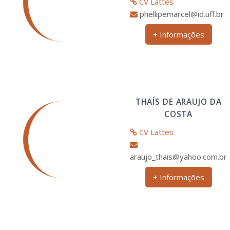
CV Lattes
phellipemarcel@id.uff.br
+ Informações
THAÍS DE ARAUJO DA
COSTA
CV Lattes
araujo_thais@yahoo.com.br
+ Informações