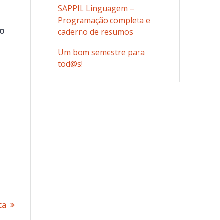
SAPPIL Linguagem –
Programação completa e
ão
caderno de resumos
Um bom semestre para
tod@s!
ca